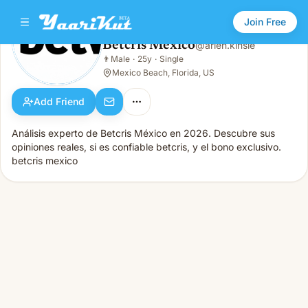
Join Free
Betcris Mexico
@
arien.kinsle
Betcris Mexico
👨
Male
·
25y
·
Single
👨
Male · 25y · Single
Mexico Beach, Florida, US
Add Friend
Análisis experto de Betcris México en 2026. Descubre sus
opiniones reales, si es confiable betcris, y el bono exclusivo.
betcris mexico