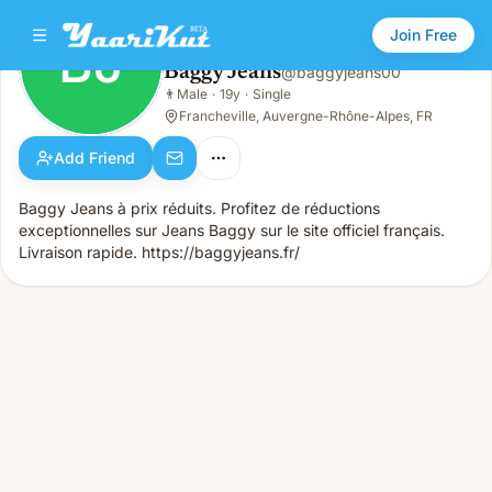
Join Free
BJ
Baggy Jeans
@
baggyjeans00
Baggy Jeans
👨
Male
·
19y
·
Single
BJ
👨
Male · 19y · Single
Francheville, Auvergne-Rhône-Alpes, FR
Add Friend
Baggy Jeans à prix réduits. Profitez de réductions
exceptionnelles sur Jeans Baggy sur le site officiel français.
Livraison rapide. https://baggyjeans.fr/