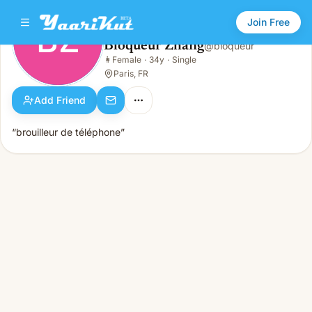
Join Free
BZ
Bloqueur Zhang
@
bloqueur
Bloqueur Zhang
👩
Female
·
34y
·
Single
BZ
👩
Female · 34y · Single
Paris, FR
Add Friend
“brouilleur de téléphone”