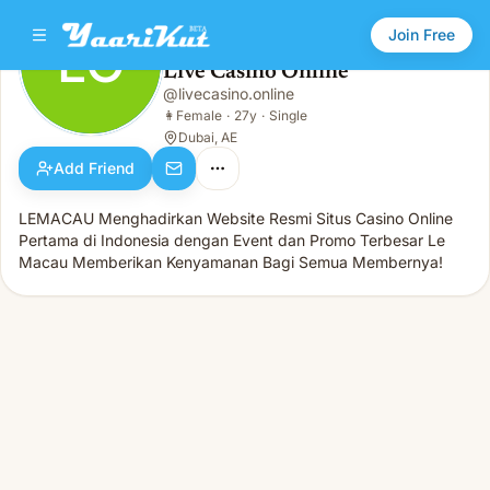
Join Free
LO
Live Casino Online
Live Casino Online
@
livecasino.online
LO
👩
Female · 27y · Single
👩
Female
·
27y
·
Single
Dubai, AE
Add Friend
LEMACAU Menghadirkan Website Resmi Situs Casino Online
Pertama di Indonesia dengan Event dan Promo Terbesar Le
Macau Memberikan Kenyamanan Bagi Semua Membernya!