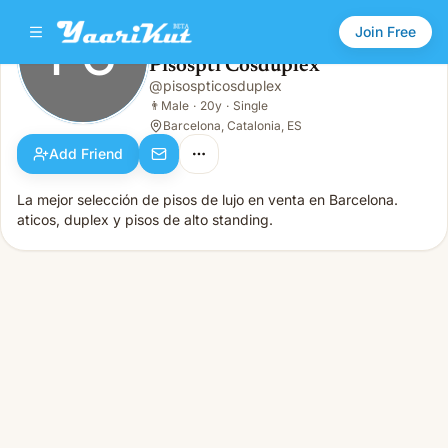
Join Free
PC
Pisospti Cosduplex
Pisospti Cosduplex
@
pisospticosduplex
PC
👨
Male · 20y · Single
👨
Male
·
20y
·
Single
Barcelona, Catalonia, ES
Add Friend
La mejor selección de pisos de lujo en venta en Barcelona.
aticos, duplex y pisos de alto standing.