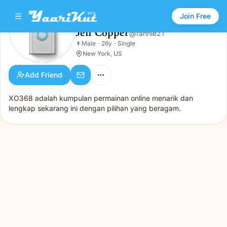
Join Free
Jeff Copper
@
rannie21
Jeff Copper
👨
Male
·
26y
·
Single
👨
Male · 26y · Single
New York, US
Add Friend
XO368 adalah kumpulan permainan online menarik dan
lengkap sekarang ini dengan pilihan yang beragam.